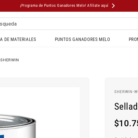
¡Programa de Puntos Ganadores Melo! Afiliate aquí
squeda
A DE MATERIALES
PUNTOS GANADORES MELO
PRO
 SHERWIN
SHERWIN-W
Sella
Precio
$10.7
habitual