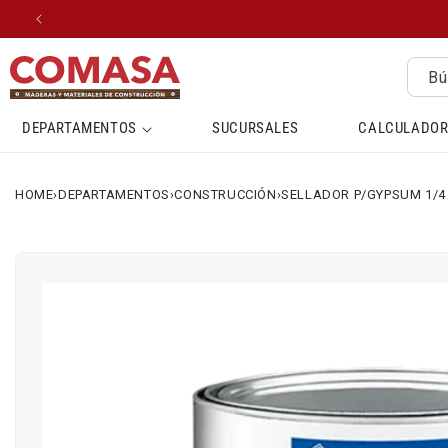
IR
DIRECTAMENTE
AL CONTENIDO
Bú
DEPARTAMENTOS
SUCURSALES
CALCULADOR
HOME
›
DEPARTAMENTOS
›
CONSTRUCCIÓN
›
SELLADOR P/GYPSUM 1/4
IR
DIRECTAMENTE
A LA
INFORMACIÓN
DEL
PRODUCTO