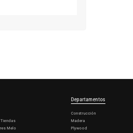
Departamentos
Construcción
 Tiendas
Madera
res Melo
Plywood