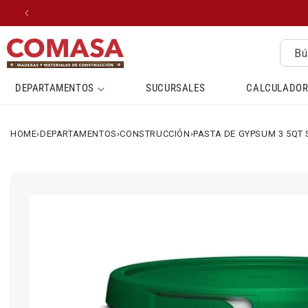
IR
DIRECTAMENTE
AL CONTENIDO
Bú
DEPARTAMENTOS
SUCURSALES
CALCULADOR
HOME
›
DEPARTAMENTOS
›
CONSTRUCCIÓN
›
PASTA DE GYPSUM 3 5QT
IR
DIRECTAMENTE
A LA
INFORMACIÓN
DEL
PRODUCTO