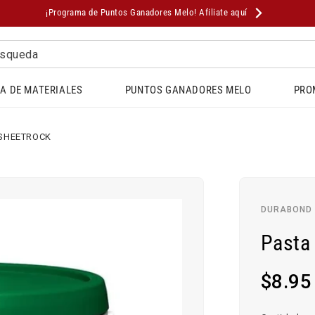
¡Programa de Puntos Ganadores Melo! Afiliate aquí
squeda
A DE MATERIALES
PUNTOS GANADORES MELO
PRO
 SHEETROCK
DURABOND
Pasta
Precio
$8.95
habitual