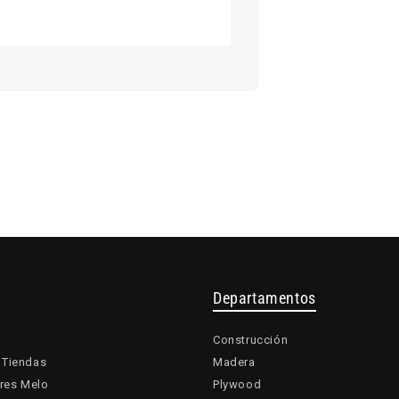
Departamentos
Construcción
 Tiendas
Madera
res Melo
Plywood