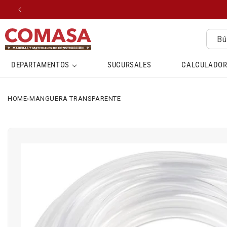
IR
DIRECTAMENTE
AL CONTENIDO
Bú
DEPARTAMENTOS
SUCURSALES
CALCULADOR
HOME
›
MANGUERA TRANSPARENTE
IR
DIRECTAMENTE
A LA
INFORMACIÓN
DEL
PRODUCTO