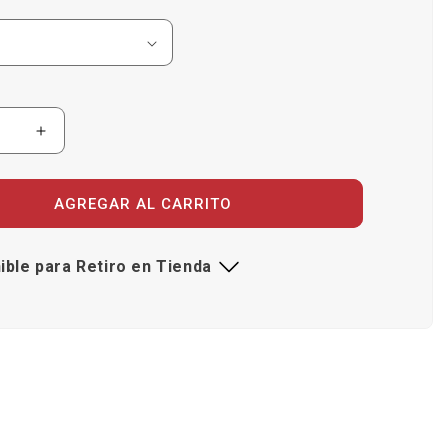
r
Aumentar
ad
cantidad
para
era
Manguera
AGREGAR AL CARRITO
arente
Transparente
ible para Retiro en Tienda