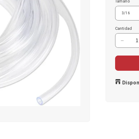
Tamaño
Cantidad
Reduci
cantid
para
Mangu
Transp
Dispon