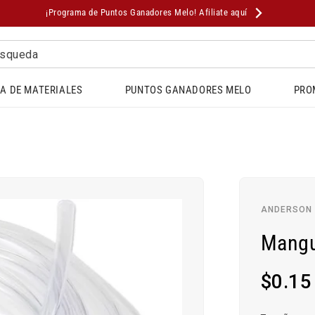
¡Programa de Puntos Ganadores Melo! Afiliate aquí
squeda
A DE MATERIALES
PUNTOS GANADORES MELO
PRO
ANDERSON
Mangu
Precio
$0.15
habitual