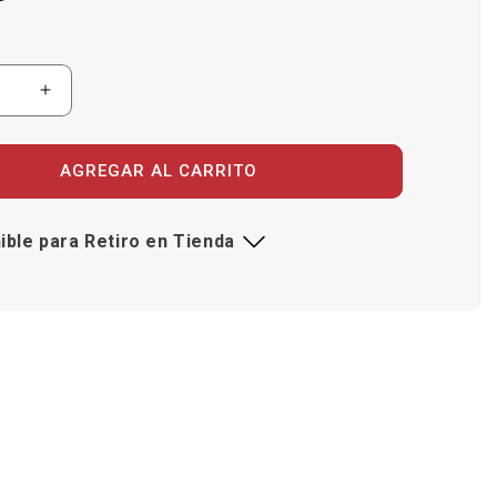
r
Aumentar
ad
cantidad
para
Kem
AGREGAR AL CARRITO
te
Esmalte
ial
Industrial
Fast
ible para Retiro en Tienda
Dry
4000
U
Deep
Gl