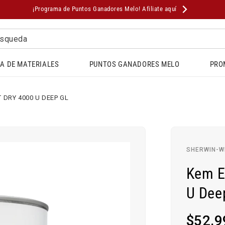
¡Programa de Puntos Ganadores Melo! Afiliate aquí
squeda
A DE MATERIALES
PUNTOS GANADORES MELO
PRO
 DRY 4000 U DEEP GL
SHERWIN-W
Kem E
U Dee
Precio
$52.9