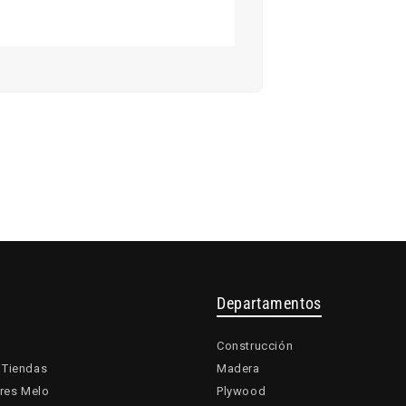
Departamentos
Construcción
 Tiendas
Madera
res Melo
Plywood