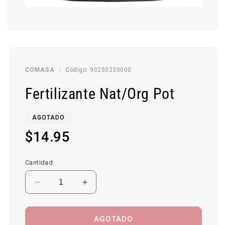
Abrir
elemento
multimedia
1
en
una
ventana
modal
SKU:
COMASA
Código:
90250230000
Fertilizante Nat/Org Pot
AGOTADO
Precio
$14.95
habitual
Cantidad
Reducir
Aumentar
cantidad
cantidad
para
para
Fertilizante
Fertilizante
AGOTADO