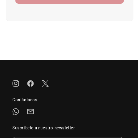
Nat/Org
Nat/Org
Pot
Pot
Instagram
Facebook
Twitter
Contáctanos
Suscríbete a nuestro newsletter