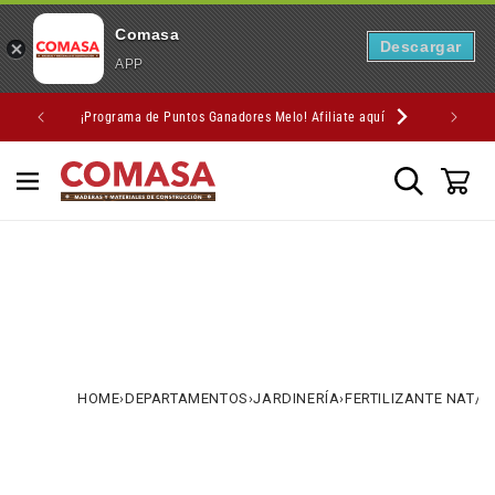
Comasa
Descargar
APP
IR
¡Programa de Puntos Ganadores Melo! Afiliate aquí
DIRECTAMENTE
AL CONTENIDO
HOME
›
DEPARTAMENTOS
›
JARDINERÍA
›
FERTILIZANTE NAT/O