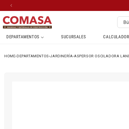
IR
DIRECTAMENTE
AL CONTENIDO
Bú
DEPARTAMENTOS
SUCURSALES
CALCULADOR
HOME
›
DEPARTAMENTOS
›
JARDINERÍA
›
ASPERSOR OSCILADORA LAN
IR
DIRECTAMENTE
A LA
INFORMACIÓN
DEL
PRODUCTO