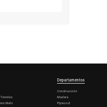
Departamentos
Construcción
 Tiendas
Madera
res Melo
Plywood