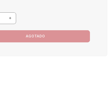
r
Aumentar
ad
cantidad
para
or
Aspersor
AGOTADO
dora
Osciladora
capers
Landscapers