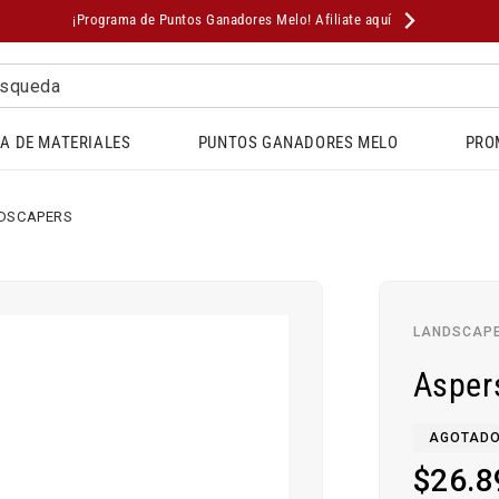
¡Programa de Puntos Ganadores Melo! Afiliate aquí
squeda
A DE MATERIALES
PUNTOS GANADORES MELO
PRO
DSCAPERS
LANDSCAP
Asper
AGOTAD
Precio
$26.8