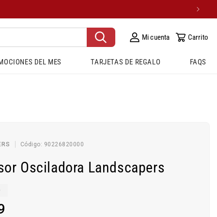
Mi cuenta
Carrito
MOCIONES DEL MES
TARJETAS DE REGALO
FAQS
SKU:
ERS
Código:
90226820000
sor Osciladora Landscapers
O
9