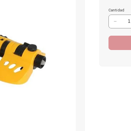
habitual
Cantidad
Reduci
cantid
para
Aspers
Oscila
Lands