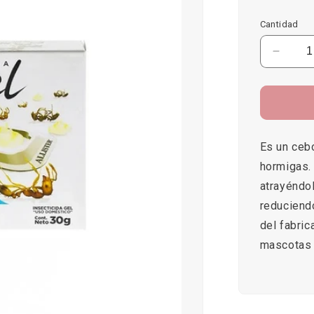
habitual
Cantidad
Reduci
cantid
para
Antex
Gel
Hormig
30G
Es un cebo
hormigas.
atrayéndol
reduciendo
del fabric
mascotas 