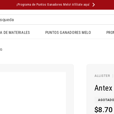
¡Programa de Puntos Ganadores Melo! Afiliate aquí
squeda
A DE MATERIALES
PUNTOS GANADORES MELO
PRO
0G
ALLISTER
Antex
AGOTAD
Precio
$8.70