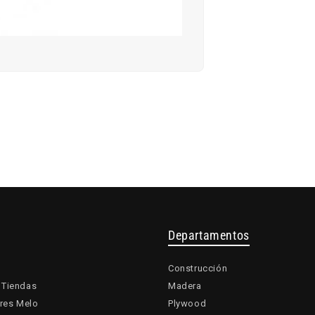
Departamentos
Construcción
 Tiendas
Madera
res Melo
Plywood