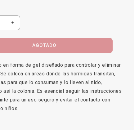
r
Aumentar
ad
cantidad
para
Antex
AGOTADO
Gel
uicida
Hormiguicida
30G
 en forma de gel diseñado para controlar y eliminar
 Se coloca en áreas donde las hormigas transitan,
as para que lo consuman y lo lleven al nido,
 así la colonia. Es esencial seguir las instrucciones
ante para un uso seguro y evitar el contacto con
o niños.