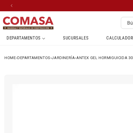
IR
DIRECTAMENTE
AL CONTENIDO
Bú
DEPARTAMENTOS
SUCURSALES
CALCULADOR
HOME
›
DEPARTAMENTOS
›
JARDINERÍA
›
ANTEX GEL HORMIGUICIDA 3
IR
DIRECTAMENTE
A LA
INFORMACIÓN
DEL
PRODUCTO