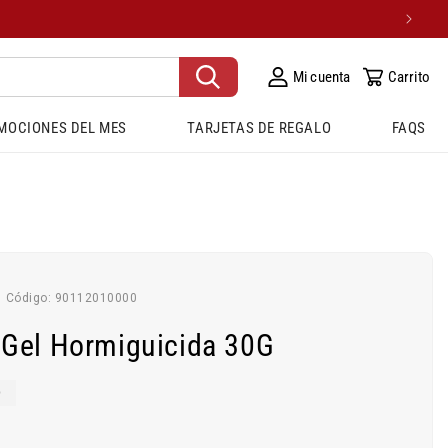
Mi cuenta
Carrito
MOCIONES DEL MES
TARJETAS DE REGALO
FAQS
SKU:
Código:
90112010000
 Gel Hormiguicida 30G
O